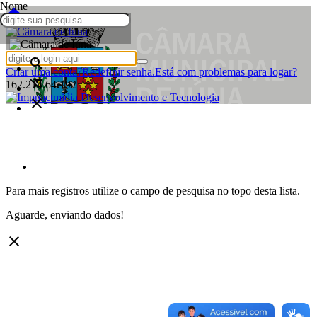
Nome
home
Home
Webmail
Contato
search
Criar uma conta?
Redefinir senha.
Está com problemas para logar?
format_clear
162.214.64.192
close
Para mais registros utilize o campo de pesquisa no topo desta lista.
Aguarde, enviando dados!
clear