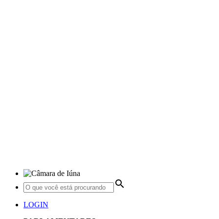
search
LOGIN