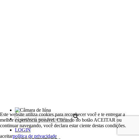
Este website utiliza cookies para reconhecer você e te entregar a
search
melhor experiência possível. Clicando no botão ACEITAR ou
continuar navegando, você declara estar ciente destas condições.
LOGIN
aceitar
política de privacidade