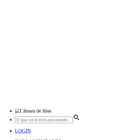
search
LOGIN