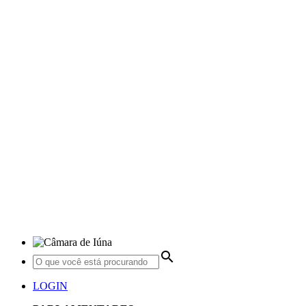
search
LOGIN