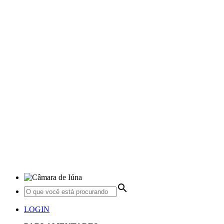
search
LOGIN