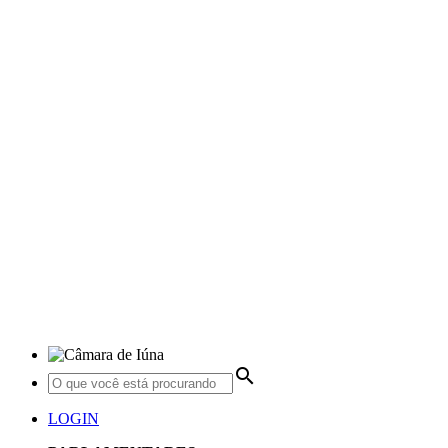
search
LOGIN